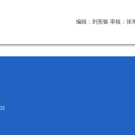
编辑：刘宪银 审核：张
02