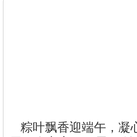
粽叶飘香迎端午，凝