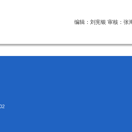
编辑：刘宪银 审核：张
02