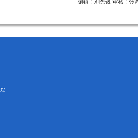
编辑：刘宪银 审核：张
02