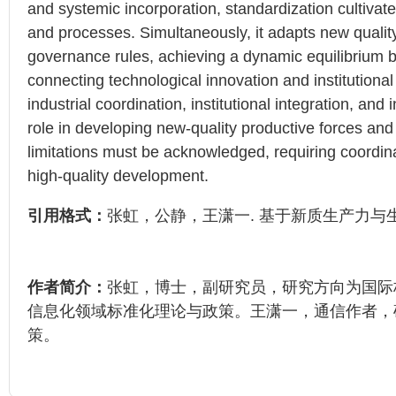
and systemic incorporation, standardization cultivat
and processes. Simultaneously, it adapts new quality
governance rules, achieving a dynamic equilibrium b
connecting technological innovation and institutiona
industrial coordination, institutional integration, and
role in developing new-quality productive forces and 
limitations must be acknowledged, requiring coord
high-quality development.
引用格式：
张虹，公静，王潇一. 基于新质生产力与生产关系
作者简介：
张虹，博士，副研究员，研究方向为国际
信息化领域标准化理论与政策。王潇一，通信作者，
策。