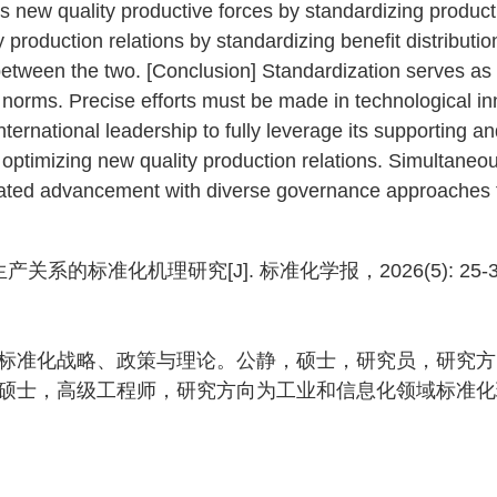
es new quality productive forces by standardizing product
 production relations by standardizing benefit distributi
etween the two. [Conclusion] Standardization serves as t
l norms. Precise efforts must be made in technological in
 international leadership to fully leverage its supporting a
optimizing new quality production relations. Simultaneous
inated advancement with diverse governance approaches 
的标准化机理研究[J]. 标准化学报，2026(5): 25-3
标准化战略、政策与理论。公静，硕士，研究员，研究方
硕士，高级工程师，研究方向为工业和信息化领域标准化