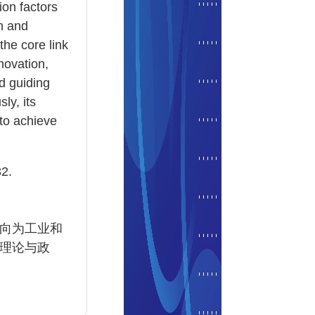
ion factors
on and
he core link
novation,
nd guiding
ly, its
to achieve
2.
向为工业和
理论与政