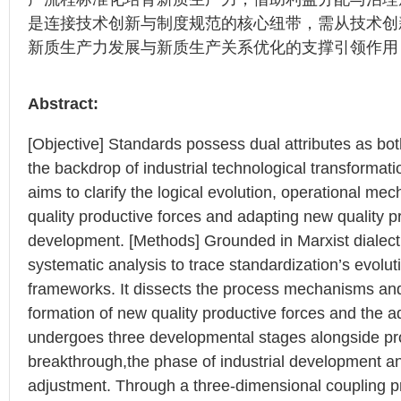
是连接技术创新与制度规范的核心纽带，需从技术创
新质生产力发展与新质生产关系优化的支撑引领作用
Abstract:
[Objective] Standards possess dual attributes as bot
the backdrop of industrial technological transformat
aims to clarify the logical evolution, operational me
quality productive forces and adapting new quality pr
development. [Methods] Grounded in Marxist dialectic
systematic analysis to trace standardization’s evoluti
frameworks. It dissects the process mechanisms and 
formation of new quality productive forces and the ad
undergoes three developmental stages alongside pro
breakthrough,the phase of industrial development and
adjustment. Through a three-dimensional coupling pro