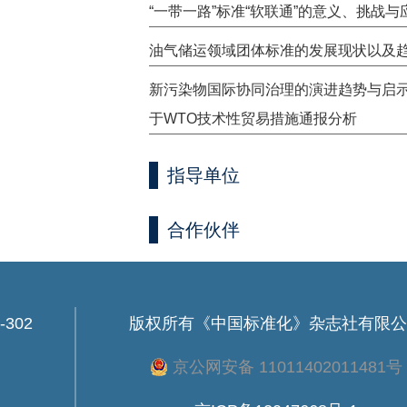
“一带一路”标准“软联通”的意义、挑战与
油气储运领域团体标准的发展现状以及
新污染物国际协同治理的演进趋势与启
于WTO技术性贸易措施通报分析
指导单位
合作伙伴
302
版权所有
《中国标准化》杂志社有限公
京公网安备 11011402011481号