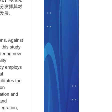
分发挥其对
发展。
ons. Against
 this study
stering new
lity
udy employs
al
litates the
ion
ation and
 and
egration,