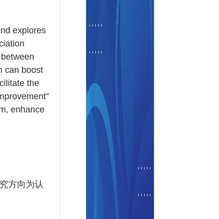
and explores
ciation
n between
on can boost
ilitate the
 improvement”
tem, enhance
究方向为认