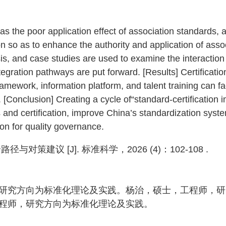
s the poor application effect of association standards, 
ion so as to enhance the authority and application of asso
sis, and case studies are used to examine the interactio
tegration pathways are put forward. [Results] Certificati
ramework, information platform, and talent training can fac
n. [Conclusion] Creating a cycle of“standard-certification
s and certification, improve China’s standardization sys
ion for quality governance.
建议 [J]. 标准科学，2026 (4)：102-108 .
研究方向为标准化理论及实践。杨治，硕士，工程师，研
程师，研究方向为标准化理论及实践。