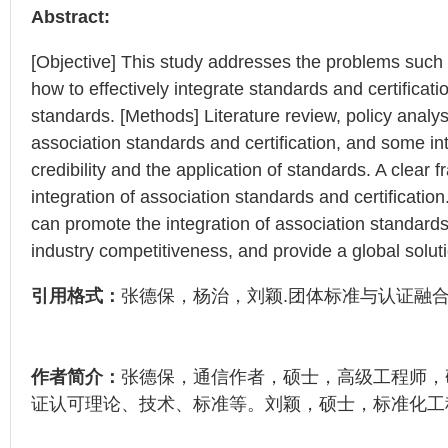
Abstract:
[Objective] This study addresses the problems such a
how to effectively integrate standards and certificat
standards. [Methods] Literature review, policy analy
association standards and certification, and some in
credibility and the application of standards. A clear f
integration of association standards and certificatio
can promote the integration of association standard
industry competitiveness, and provide a global solut
引用格式：
张德保，杨治，刘颖.团体标准与认证融合路径与对策
作者简介：
张德保，通信作者，硕士，高级工程师，
证认可理论、技术、标准等。刘颖，硕士，标准化工