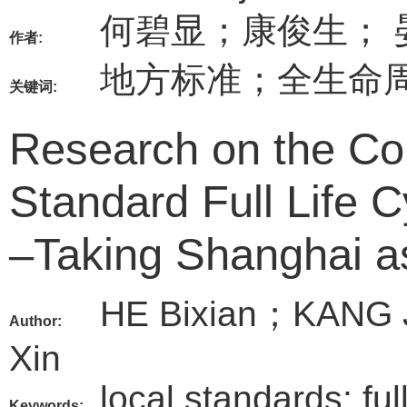
何碧显；康俊生； 
作者:
地方标准；全生命
关键词:
Research on the Con
Standard Full Life
–Taking Shanghai a
HE Bixian；KANG
Author:
Xin
local standards; fu
Keywords: